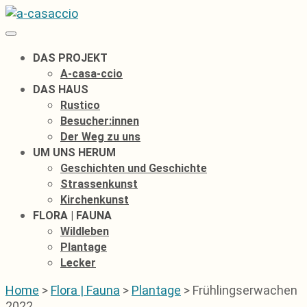
Zum
Inhalt
springen
DAS PROJEKT
A-casa-ccio
DAS HAUS
Rustico
Besucher:innen
Der Weg zu uns
UM UNS HERUM
Geschichten und Geschichte
Strassenkunst
Kirchenkunst
FLORA | FAUNA
Wildleben
Plantage
Lecker
Home
>
Flora | Fauna
>
Plantage
>
Frühlingserwachen
2022