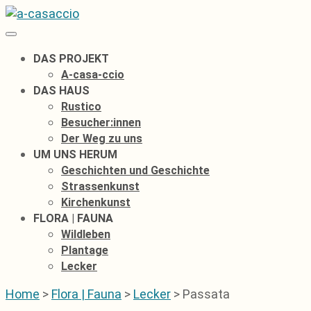
Zum
Inhalt
springen
DAS PROJEKT
A-casa-ccio
DAS HAUS
Rustico
Besucher:innen
Der Weg zu uns
UM UNS HERUM
Geschichten und Geschichte
Strassenkunst
Kirchenkunst
FLORA | FAUNA
Wildleben
Plantage
Lecker
Home
>
Flora | Fauna
>
Lecker
>
Passata