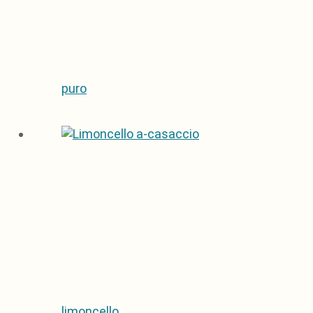
puro
limoncello