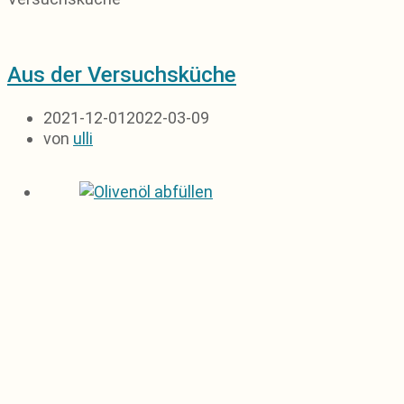
Aus der Versuchsküche
2021-12-01
2022-03-09
von
ulli