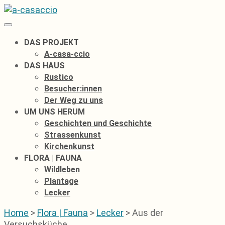
Zum
Inhalt
springen
DAS PROJEKT
A-casa-ccio
DAS HAUS
Rustico
Besucher:innen
Der Weg zu uns
UM UNS HERUM
Geschichten und Geschichte
Strassenkunst
Kirchenkunst
FLORA | FAUNA
Wildleben
Plantage
Lecker
Home
>
Flora | Fauna
>
Lecker
>
Aus der
Versuchsküche