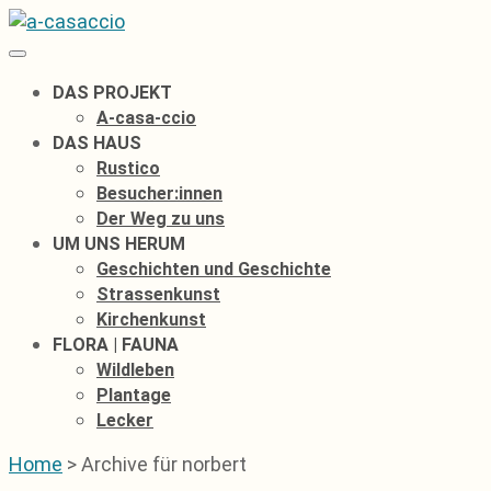
Zum
Inhalt
springen
DAS PROJEKT
A-casa-ccio
DAS HAUS
Rustico
Besucher:innen
Der Weg zu uns
UM UNS HERUM
Geschichten und Geschichte
Strassenkunst
Kirchenkunst
FLORA | FAUNA
Wildleben
Plantage
Lecker
Home
>
Archive für norbert